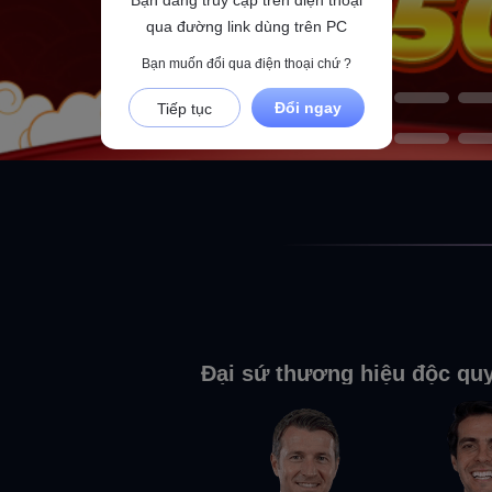
Xổ số Miền Bắc
qua đường link dùng trên PC
Bạn muốn đổi qua điện thoại chứ ?
Đổi ngay
Tiếp tục
Đại sứ thương hiệu độc qu