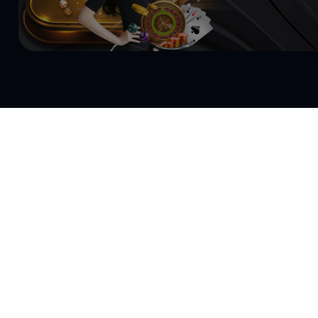
SABA Sports
Phí hoàn tối đa 1.2%
Vào trò chơi