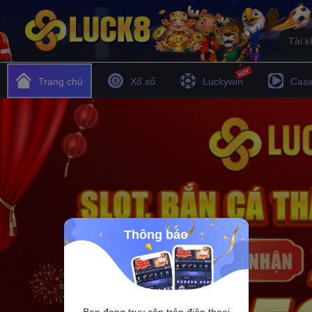
Trang chủ
Xổ số
Luckywin
Casi
Miền Bắc
Wingo
Miền Bắc
Win go 45 giây
Si
Miền Bắc 5 phút mới
Win go 1 phút
Si
Miền Bắc 3 phút mới
Win go 3 phút
Si
Thông báo
Miền Bắc VIP 45 giây
Win go 5 phút
Si
Miền Bắc VIP 75 giây
Win go 30 giây
Si
Miền Bắc VIP 2 phút
Si
Bạn đang truy cập trên điện thoại